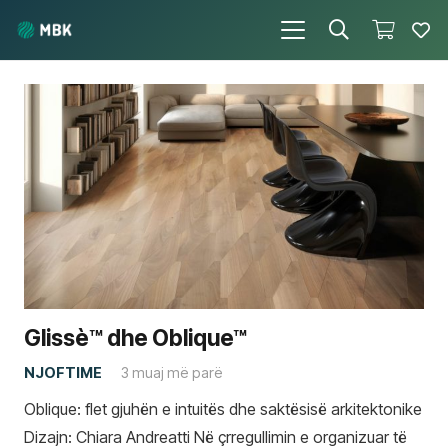
Glissè™ dhe Oblique™
NJOFTIME
3 muaj më parë
Oblique: flet gjuhën e intuitës dhe saktësisë arkitektonike
Dizajn: Chiara Andreatti Në çrregullimin e organizuar të