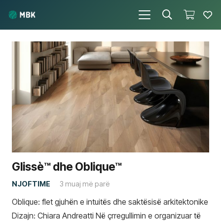
Glissè™ dhe Oblique™
NJOFTIME
3 muaj më parë
Oblique: flet gjuhën e intuitës dhe saktësisë arkitektonike
Dizajn: Chiara Andreatti Në çrregullimin e organizuar të