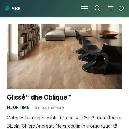
Glissè™ dhe Oblique™
NJOFTIME
3 muaj më parë
Oblique: flet gjuhën e intuitës dhe saktësisë arkitektonike
Dizajn: Chiara Andreatti Në çrregullimin e organizuar të