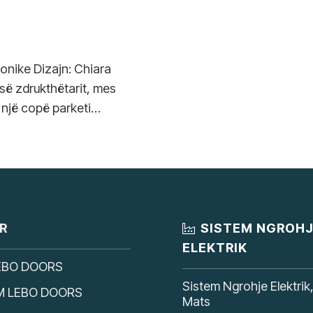
tonike Dizajn: Chiara
 së zdrukthëtarit, mes
 një copë parketi…
R
SISTEM NGROH
ELEKTRIK
EBO DOORS
Sistem Ngrohje Elektrik
M LEBO DOORS
Mats