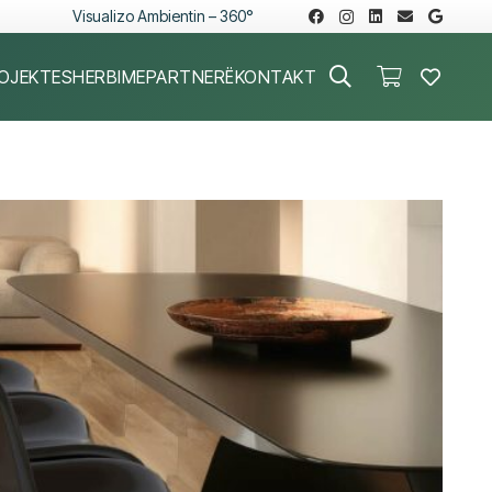
Visualizo Ambientin – 360°
OJEKTE
SHERBIME
PARTNERË
KONTAKT