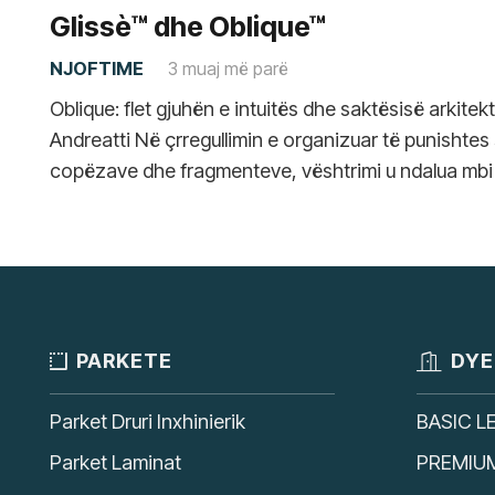
Glissè™ dhe Oblique™
NJOFTIME
3 muaj më parë
Oblique: flet gjuhën e intuitës dhe saktësisë arkitek
Andreatti Në çrregullimin e organizuar të punishtes
copëzave dhe fragmenteve, vështrimi u ndalua mbi
PARKETE
DYE
Parket Druri Inxhinierik
BASIC L
Parket Laminat
PREMIU