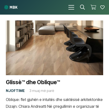
Glissè™ dhe Oblique™
NJOFTIME
3 muaj më parë
Oblique: flet gjuhën e intuitës dhe saktësisë arkitektonike
Dizajn: Chiara Andreatti Në çrregullimin e organizuar të