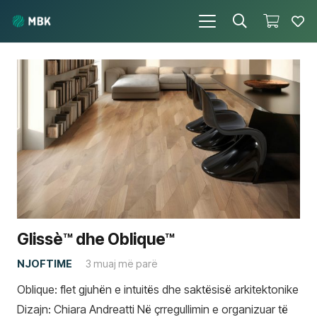
Glissè™ dhe Oblique™
NJOFTIME
3 muaj më parë
Oblique: flet gjuhën e intuitës dhe saktësisë arkitektonike
Dizajn: Chiara Andreatti Në çrregullimin e organizuar të