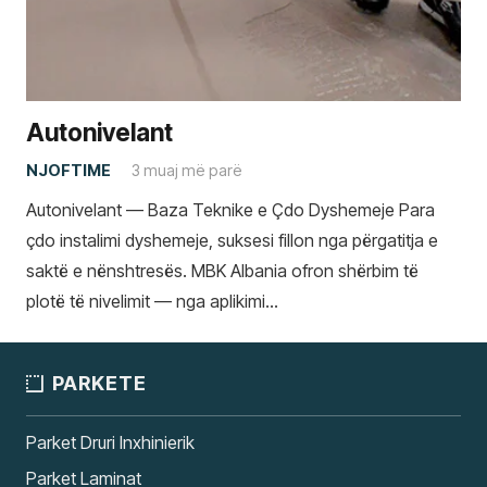
Autonivelant
NJOFTIME
3 muaj më parë
Autonivelant — Baza Teknike e Çdo Dyshemeje Para
çdo instalimi dyshemeje, suksesi fillon nga përgatitja e
saktë e nënshtresës. MBK Albania ofron shërbim të
plotë të nivelimit — nga aplikimi…
PARKETE
Parket Druri Inxhinierik
Parket Laminat