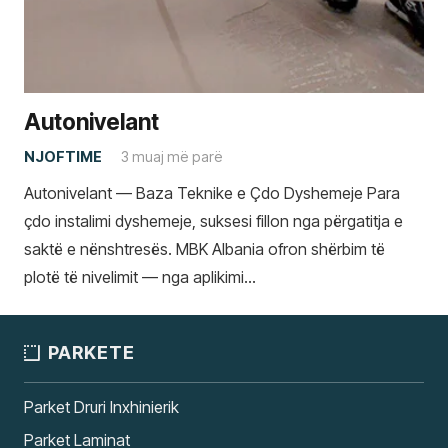
Autonivelant
NJOFTIME
3 muaj më parë
Autonivelant — Baza Teknike e Çdo Dyshemeje Para
çdo instalimi dyshemeje, suksesi fillon nga përgatitja e
saktë e nënshtresës. MBK Albania ofron shërbim të
plotë të nivelimit — nga aplikimi…
PARKETE
Parket Druri Inxhinierik
Parket Laminat