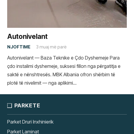
Autonivelant
NJOFTIME
3 muaj më parë
Autonivelant — Baza Teknike e Çdo Dyshemeje Para
çdo instalimi dyshemeje, suksesi fillon nga përgatitja e
saktë e nënshtresës. MBK Albania ofron shërbim të
plotë të nivelimit — nga aplikimi…
PARKETE
Parket Druri Inxhinierik
Parket Laminat