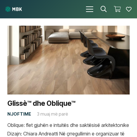
Glissè™ dhe Oblique™
NJOFTIME
3 muaj më parë
Oblique: flet gjuhën e intuitës dhe saktësisë arkitektonike
Dizajn: Chiara Andreatti Në çrregullimin e organizuar të