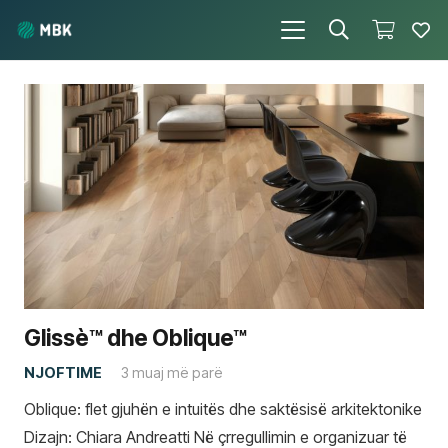
Glissè™ dhe Oblique™
NJOFTIME
3 muaj më parë
Oblique: flet gjuhën e intuitës dhe saktësisë arkitektonike
Dizajn: Chiara Andreatti Në çrregullimin e organizuar të