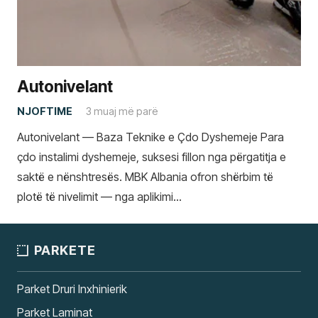
Autonivelant
NJOFTIME
3 muaj më parë
Autonivelant — Baza Teknike e Çdo Dyshemeje Para
çdo instalimi dyshemeje, suksesi fillon nga përgatitja e
saktë e nënshtresës. MBK Albania ofron shërbim të
plotë të nivelimit — nga aplikimi…
PARKETE
Parket Druri Inxhinierik
Parket Laminat