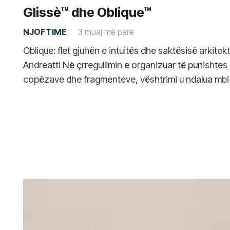
Glissè™ dhe Oblique™
NJOFTIME
3 muaj më parë
Oblique: flet gjuhën e intuitës dhe saktësisë arkitek
Andreatti Në çrregullimin e organizuar të punishtes
copëzave dhe fragmenteve, vështrimi u ndalua mbi