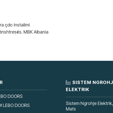
a çdo instalimi
 nënshtresës. MBK Albania
R
SISTEM NGROH
ELEKTRIK
EBO DOORS
Sistem Ngrohje Elektrik
M LEBO DOORS
Mats