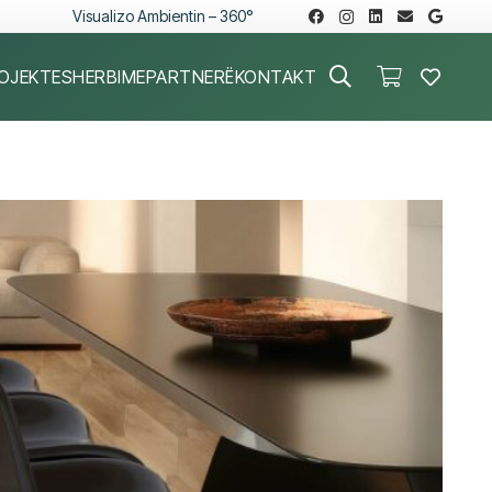
Visualizo Ambientin – 360°
OJEKTE
SHERBIME
PARTNERË
KONTAKT