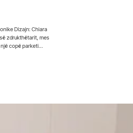
tonike Dizajn: Chiara
 së zdrukthëtarit, mes
 një copë parketi…