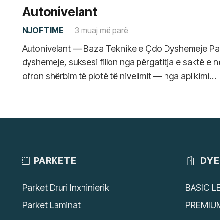
Autonivelant
NJOFTIME
3 muaj më parë
Autonivelant — Baza Teknike e Çdo Dyshemeje Par
dyshemeje, suksesi fillon nga përgatitja e saktë e
ofron shërbim të plotë të nivelimit — nga aplikimi…
PARKETE
DYE
Parket Druri Inxhinierik
BASIC L
Parket Laminat
PREMIU