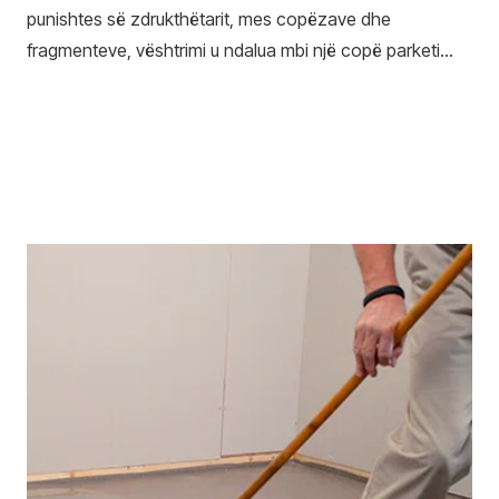
punishtes së zdrukthëtarit, mes copëzave dhe
fragmenteve, vështrimi u ndalua mbi një copë parketi…