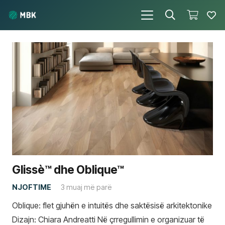
Glissè™ dhe Oblique™
NJOFTIME
3 muaj më parë
Oblique: flet gjuhën e intuitës dhe saktësisë arkitektonike
Dizajn: Chiara Andreatti Në çrregullimin e organizuar të