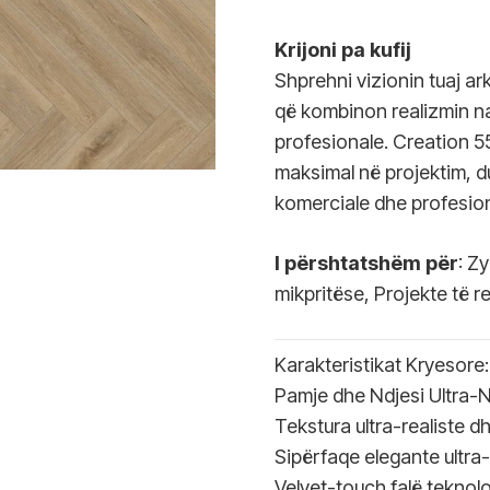
Krijoni pa kufij
Shprehni vizionin tuaj a
që kombinon realizmin n
profesionale. Creation 55
maksimal në projektim, d
komerciale dhe profesion
I përshtatshëm për
: Z
mikpritëse, Projekte të r
Karakteristikat Kryesore:
Pamje dhe Ndjesi Ultra-N
Tekstura ultra-realiste dh
Sipërfaqe elegante ultra
Velvet-touch falë teknol