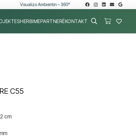
Visualizo Ambientin – 360°
OJEKTE
SHERBIME
PARTNERË
KONTAKT
RE C55
.2 cm
 mm