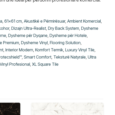
ra
,
61x61 cm
,
Akustikë e Përmirësuar
,
Ambient Komercial
,
kohor
,
Dizajn Ultra-Realist
,
Dry Back System
,
Dysheme
rne
,
Dysheme për Dyqane
,
Dysheme për Hotele
,
e Premium
,
Dysheme Vinyl
,
Flooring Solution
,
nt
,
Interior Modern
,
Komfort Termik
,
Luxury Vinyl Tile
,
rotecshield™
,
Smart Comfort
,
Teksturë Natyrale
,
Ultra
Vinyl Profesional
,
XL Square Tile