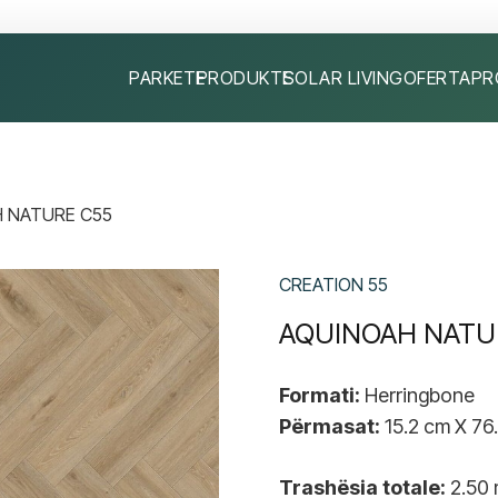
PARKETE
PRODUKTE
SOLAR LIVING
OFERTA
PR
 NATURE C55
CREATION 55
AQUINOAH NATU
Formati:
Herringbone
Përmasat:
15.2 cm X 76
Trashësia totale:
2.50