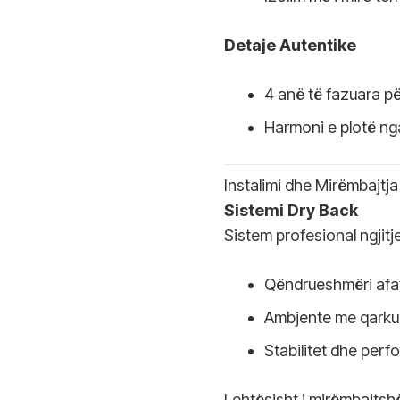
Detaje Autentike
4 anë të fazuara për
Harmoni e plotë ng
Instalimi dhe Mirëmbajtja
Sistemi Dry Back
Sistem profesional ngjitje
Qëndrueshmëri afa
Ambjente me qarkull
Stabilitet dhe perf
Lehtësisht i mirëmbajtsh