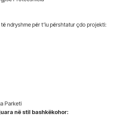
të ndryshme për t’iu përshtatur çdo projekti:
a Parketi
ijuara në stil bashkëkohor: