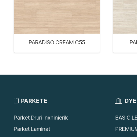
PARADISO CREAM C55
PA
PARKETE
DYE
Parket Druri Inxhinierik
BASIC L
Parket Laminat
PREMIU