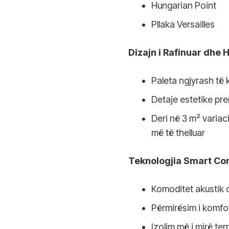
Hungarian Point
Pllaka Versailles
Dizajn i Rafinuar dhe
Paleta ngjyrash të 
Detaje estetike pr
Deri në 3 m² variac
më të thelluar
Teknologjia Smart Co
Komoditet akustik 
Përmirësim i komfor
Izolim më i mirë ter