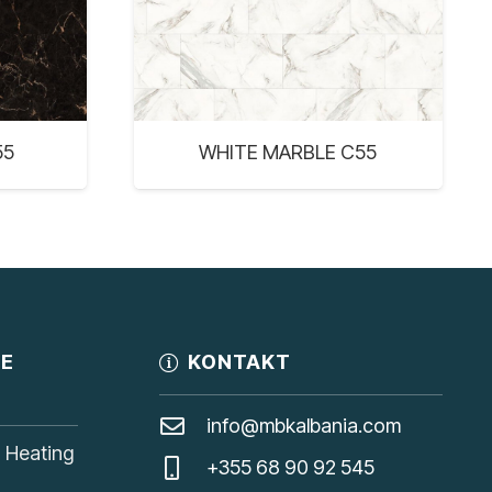
55
WHITE MARBLE C55
JE
KONTAKT
info@mbkalbania.com
, Heating
+355 68 90 92 545