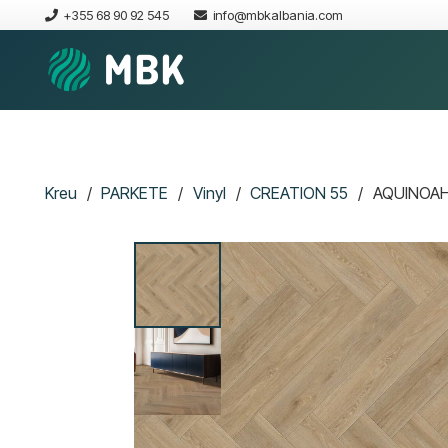
+355 68 90 92 545
info@mbkalbania.com
Kreu
/
PARKETE
/
Vinyl
/
CREATION 55
/
AQUINOAH