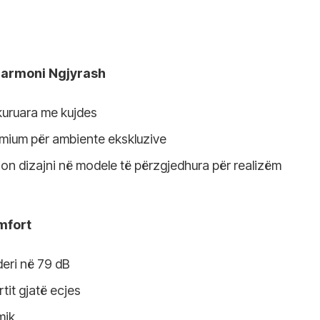
 Harmoni Ngjyrash
kuruara me kujdes
emium për ambiente ekskluzive
ion dizajni në modele të përzgjedhura për realizëm
mfort
deri në 79 dB
tit gjatë ecjes
mik