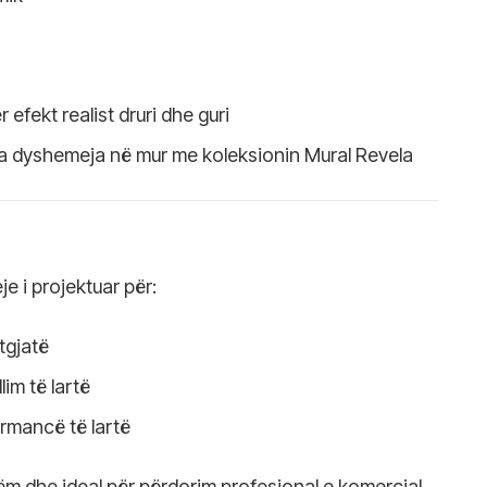
 efekt realist druri dhe guri
a dyshemeja në mur me koleksionin Mural Revela
je i projektuar për:
tgjatë
im të lartë
ormancë të lartë
ëm dhe ideal për përdorim profesional e komercial.