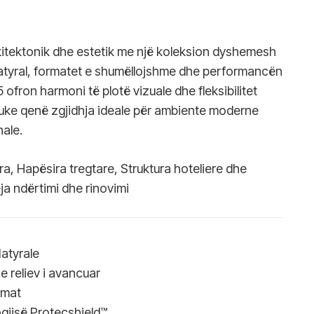
rkitektonik dhe estetik me një koleksion dyshemesh
atyral, formatet e shumëllojshme dhe performancën
 ofron harmoni të plotë vizuale dhe fleksibilitet
uke qenë zgjidhja ideale për ambiente moderne
ale.
yra, Hapësira tregtare, Struktura hoteliere dhe
eja ndërtimi dhe rinovimi
atyrale
e reliev i avancuar
-mat
ogjisë Protecshield™