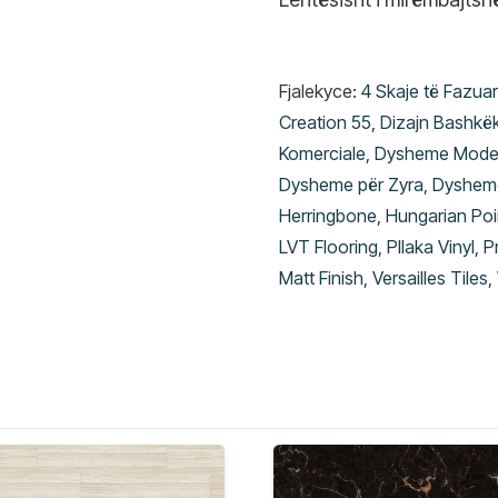
Fjalekyce:
4 Skaje të Fazua
Creation 55
,
Dizajn Bashkë
Komerciale
,
Dysheme Mode
Dysheme për Zyra
,
Dyshem
Herringbone
,
Hungarian Poi
LVT Flooring
,
Pllaka Vinyl
,
P
Matt Finish
,
Versailles Tiles
,