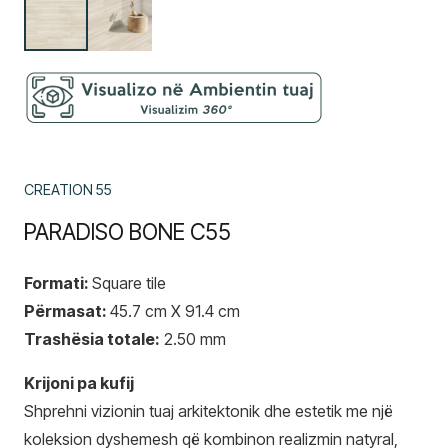
CREATION 55
PARADISO BONE C55
Formati:
Square tile
Përmasat:
45.7 cm X 91.4 cm
Trashësia totale:
2.50 mm
Krijoni pa kufij
Shprehni vizionin tuaj arkitektonik dhe estetik me një
koleksion dyshemesh që kombinon realizmin natyral,