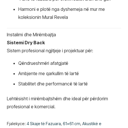
Harmoni e plotë nga dyshemeja në mur me
koleksionin Mural Revela
Instalimi dhe Mirëmbajtja
Sistemi Dry Back
Sistem profesional ngjitjeje i projektuar për:
Qëndrueshmëri afatgjatë
Ambjente me qarkullim të lartë
Stabilitet dhe performancë të lartë
Lehtësisht i mirëmbajtshëm dhe ideal për përdorim
profesional e komercial.
Fjalekyce:
4 Skaje të Fazuara
,
61x61 cm
,
Akustikë e