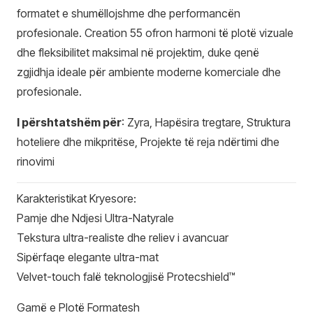
formatet e shumëllojshme dhe performancën
profesionale. Creation 55 ofron harmoni të plotë vizuale
dhe fleksibilitet maksimal në projektim, duke qenë
zgjidhja ideale për ambiente moderne komerciale dhe
profesionale.
I përshtatshëm për
: Zyra, Hapësira tregtare, Struktura
hoteliere dhe mikpritëse, Projekte të reja ndërtimi dhe
rinovimi
Karakteristikat Kryesore:
Pamje dhe Ndjesi Ultra-Natyrale
Tekstura ultra-realiste dhe reliev i avancuar
Sipërfaqe elegante ultra-mat
Velvet-touch falë teknologjisë Protecshield™
Gamë e Plotë Formatesh