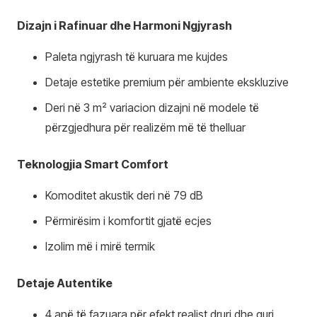
Dizajn i Rafinuar dhe Harmoni Ngjyrash
Paleta ngjyrash të kuruara me kujdes
Detaje estetike premium për ambiente ekskluzive
Deri në 3 m² variacion dizajni në modele të
përzgjedhura për realizëm më të thelluar
Teknologjia Smart Comfort
Komoditet akustik deri në 79 dB
Përmirësim i komfortit gjatë ecjes
Izolim më i mirë termik
Detaje Autentike
4 anë të fazuara për efekt realist druri dhe guri