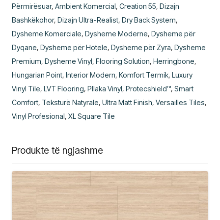
Përmirësuar
,
Ambient Komercial
,
Creation 55
,
Dizajn
Bashkëkohor
,
Dizajn Ultra-Realist
,
Dry Back System
,
Dysheme Komerciale
,
Dysheme Moderne
,
Dysheme për
Dyqane
,
Dysheme për Hotele
,
Dysheme për Zyra
,
Dysheme
Premium
,
Dysheme Vinyl
,
Flooring Solution
,
Herringbone
,
Hungarian Point
,
Interior Modern
,
Komfort Termik
,
Luxury
Vinyl Tile
,
LVT Flooring
,
Pllaka Vinyl
,
Protecshield™
,
Smart
Comfort
,
Teksturë Natyrale
,
Ultra Matt Finish
,
Versailles Tiles
,
Vinyl Profesional
,
XL Square Tile
Produkte të ngjashme