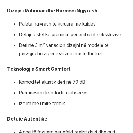
Dizajn i Rafinuar dhe Harmoni Ngjyrash
Paleta ngjyrash të kuruara me kujdes
Detaje estetike premium për ambiente ekskluzive
Deri në 3 m² variacion dizajni në modele të
përzgjedhura për realizëm më të thelluar
Teknologjia Smart Comfort
Komoditet akustik deri në 79 dB
Përmirësim i komfortit gjatë ecjes
Izolim më i mirë termik
Detaje Autentike
4 anë të fazuara për efekt realist druri dhe guri