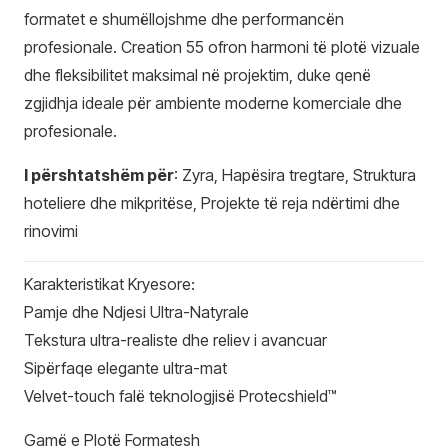
formatet e shumëllojshme dhe performancën
profesionale. Creation 55 ofron harmoni të plotë vizuale
dhe fleksibilitet maksimal në projektim, duke qenë
zgjidhja ideale për ambiente moderne komerciale dhe
profesionale.
I përshtatshëm për
: Zyra, Hapësira tregtare, Struktura
hoteliere dhe mikpritëse, Projekte të reja ndërtimi dhe
rinovimi
Karakteristikat Kryesore:
Pamje dhe Ndjesi Ultra-Natyrale
Tekstura ultra-realiste dhe reliev i avancuar
Sipërfaqe elegante ultra-mat
Velvet-touch falë teknologjisë Protecshield™
Gamë e Plotë Formatesh