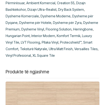
Përmirësuar
,
Ambient Komercial
,
Creation 55
,
Dizajn
Bashkëkohor
,
Dizajn Ultra-Realist
,
Dry Back System
,
Dysheme Komerciale
,
Dysheme Moderne
,
Dysheme për
Dyqane
,
Dysheme për Hotele
,
Dysheme për Zyra
,
Dysheme
Premium
,
Dysheme Vinyl
,
Flooring Solution
,
Herringbone
,
Hungarian Point
,
Interior Modern
,
Komfort Termik
,
Luxury
Vinyl Tile
,
LVT Flooring
,
Pllaka Vinyl
,
Protecshield™
,
Smart
Comfort
,
Teksturë Natyrale
,
Ultra Matt Finish
,
Versailles Tiles
,
Vinyl Profesional
,
XL Square Tile
Produkte të ngjashme