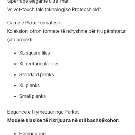
Sipërfaqe elegante ultra-mat
Velvet-touch falë teknologjisë Protecshield™
Gamë e Plotë Formatesh
Koleksioni ofron formate të ndryshme për t’iu përshtatur
çdo projekti:
XL square tiles
XL rectangular tiles
Standard planks
XL planks
Small planks
Elegancë e Frymëzuar nga Parketi
Modele klasike të rikrijuara në stil bashkëkohor:
Herringbone