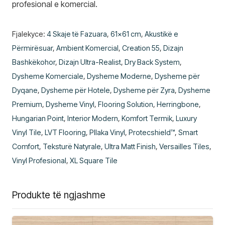
profesional e komercial.
Fjalekyce:
4 Skaje të Fazuara
,
61x61 cm
,
Akustikë e
Përmirësuar
,
Ambient Komercial
,
Creation 55
,
Dizajn
Bashkëkohor
,
Dizajn Ultra-Realist
,
Dry Back System
,
Dysheme Komerciale
,
Dysheme Moderne
,
Dysheme për
Dyqane
,
Dysheme për Hotele
,
Dysheme për Zyra
,
Dysheme
Premium
,
Dysheme Vinyl
,
Flooring Solution
,
Herringbone
,
Hungarian Point
,
Interior Modern
,
Komfort Termik
,
Luxury
Vinyl Tile
,
LVT Flooring
,
Pllaka Vinyl
,
Protecshield™
,
Smart
Comfort
,
Teksturë Natyrale
,
Ultra Matt Finish
,
Versailles Tiles
,
Vinyl Profesional
,
XL Square Tile
Produkte të ngjashme